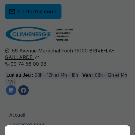
Contactez-nous
56 Avenue Maréchal Foch
19100
BRIVE-LA-
GAILLARDE
09 74 56 00 98
Lun au Jeu :
08h - 12h et 14h - 18h
Ven :
08h - 12h et 14h
- 17h
Accueil
Contactez-nous
Mentions légales