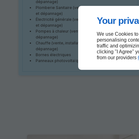
dépannage)
Plomberie Sanitaire (vente, installation, maintenance
et dépannage)
Your priva
Électricité générale (vente, installation, maintenance
et dépannage)
Pompes à chaleur (vente, installation, maintenance et
We use Cookies to
dépannage)
personalising conte
Chauffe (vente, installation, maintenance et
traffic and optimizi
dépannage)
clicking "I Agree" 
Bornes électriques
from our providers
Panneaux photovoltaïques