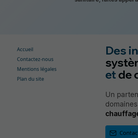
Des in
Accueil
systè
Contactez-nous
Mentions légales
et
de 
Plan du site
Un parte
domaines
chauffag
Contac