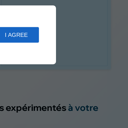
I AGREE
s expérimentés
à votre