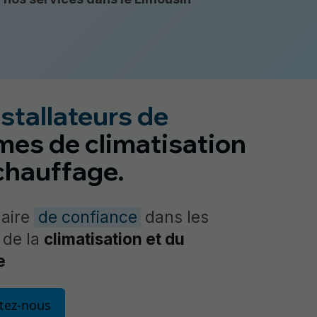
stallateurs de
mes de climatisation
chauffage.
naire
de confiance
dans les
 de la
climatisation et du
e
tez-nous