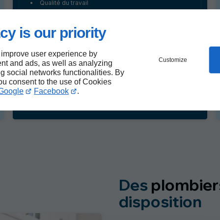
Qualité du travail
cy is our priority
 improve user experience by
Customize
nt and ads, as well as analyzing
ng social networks functionalities. By
you consent to the use of Cookies
Google
Facebook
.
Des
plombier
disposition