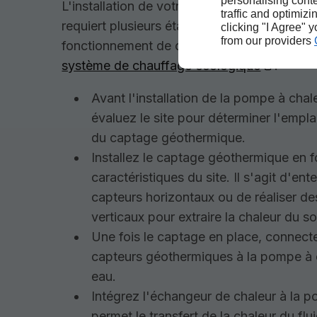
personalising conte
L'installation de votre pompe à chaleur sol
traffic and optimizi
requiert plusieurs étapes à suivre pour garan
clicking "I Agree" 
from our providers
fonctionnement de ce
système de chauffage écologique
.
Avant l'installation de la pompe à chal
évaluez le site pour déterminer l'empl
du captage géothermique.
Installez le captage géothermique en 
caractéristiques du site. Il s'agit d'ent
capteurs horizontaux ou de réaliser de
verticaux pour extraire la chaleur du so
Une fois le captage en place, connect
capteurs géothermiques à la pompe à 
eau.
Intégrez l'échangeur de chaleur à la 
permet le transfert de la chaleur du flu