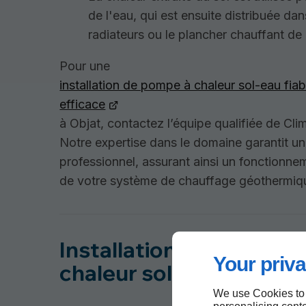
de l'eau, qui est ensuite distribuée dan
radiateurs ou le plancher chauffant de
Pour une
installation de pompe à chaleur sol-eau fiab
efficace
à Objat, contactez l’équipe qualifiée de Cli
Notre expertise dans le domaine garantit un
professionnel, assurant ainsi un fonctionne
de votre système de chauffage géothermiq
Installation de votre p
Your priva
chaleur sol-eau à Objat
We use Cookies to