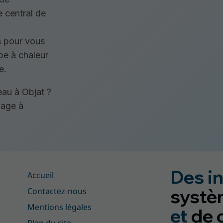
e central de
ns pour vous
pe à chaleur
e.
eau à Objat ?
fage à
Des in
Accueil
systè
Contactez-nous
Mentions légales
et
de 