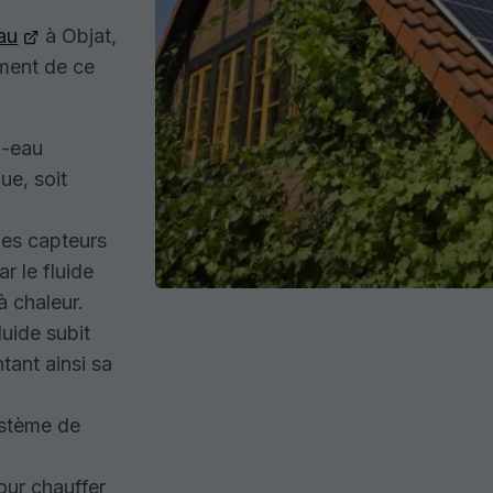
au
à Objat,
ment de ce
l-eau
e, soit
 les capteurs
r le fluide
à chaleur.
luide subit
ant ainsi sa
ystème de
pour chauffer