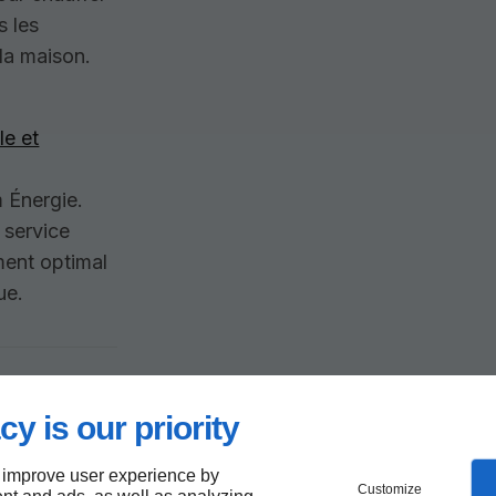
s les
 la maison.
le et
m Énergie.
 service
ment optimal
ue.
ompe à
cy is our priority
 improve user experience by
Customize