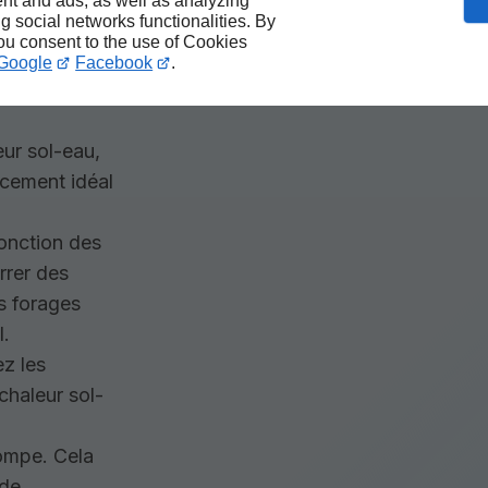
nt and ads, as well as analyzing
-eau à Objat
ng social networks functionalities. By
tir le bon
you consent to the use of Cookies
Google
Facebook
.
eur sol-eau,
acement idéal
fonction des
errer des
s forages
l.
ez les
chaleur sol-
pompe. Cela
ide