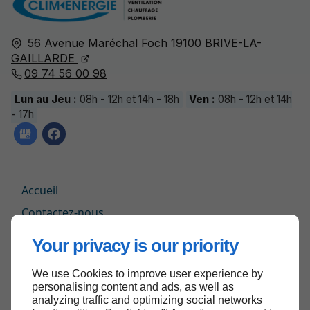
56 Avenue Maréchal Foch
19100
BRIVE-LA-
GAILLARDE
09 74 56 00 98
Lun au Jeu :
08h - 12h et 14h - 18h
Ven :
08h - 12h et 14h
- 17h
Accueil
Contactez-nous
Mentions légales
Your privacy is our priority
Plan du site
We use Cookies to improve user experience by
personalising content and ads, as well as
analyzing traffic and optimizing social networks